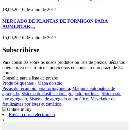
18,09,20 16 de xuño de 2017
MERCADO DE PLANTAS DE FORMIGÓN PARA
AUMENTAR ...
15,09,20 16 de xuño de 2017
Subscribirse
Para consultas sobre os nosos produtos ou lista de prezos, déixanos
o teu correo electrónico e porémonos en contacto nun prazo de 24
horas.
Consulta para a lista de prezos
Produtos quentes
-
Mapa do sitio
Pezas de recambio para formigoneira
,
Máquina automática de
agregado
,
Sistema de dosificación agregado por lotes
,
Sistema de
lote agregado
,
Sistema de agregado automático
,
Mezclador de
fertilizantes por lotes automático
,
Enviar correo electrónico
x