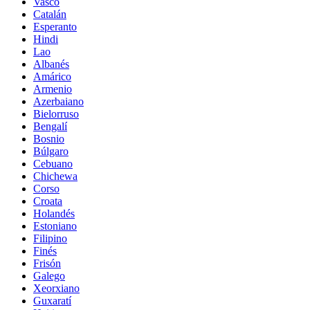
Vasco
Catalán
Esperanto
Hindi
Lao
Albanés
Amárico
Armenio
Azerbaiano
Bielorruso
Bengalí
Bosnio
Búlgaro
Cebuano
Chichewa
Corso
Croata
Holandés
Estoniano
Filipino
Finés
Frisón
Galego
Xeorxiano
Guxaratí