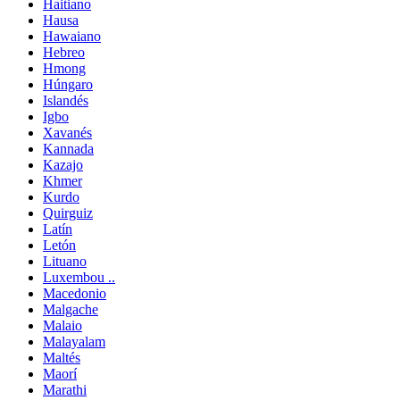
Haitiano
Hausa
Hawaiano
Hebreo
Hmong
Húngaro
Islandés
Igbo
Xavanés
Kannada
Kazajo
Khmer
Kurdo
Quirguiz
Latín
Letón
Lituano
Luxembou ..
Macedonio
Malgache
Malaio
Malayalam
Maltés
Maorí
Marathi