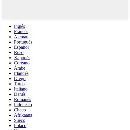
Inglés
Francés
Alemán
Portugués
Español
Ruso
Xaponés
Coreano
Árabe
Irlandés
Grego
Turco
Italiano
Danés
Romanés
Indonesio
Checo
Afrikaans
Sueco
Polaco