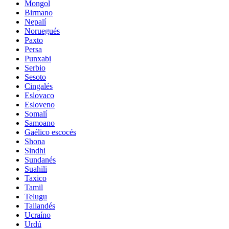
Mongol
Birmano
Nepalí
Noruegués
Paxto
Persa
Punxabi
Serbio
Sesoto
Cingalés
Eslovaco
Esloveno
Somalí
Samoano
Gaélico escocés
Shona
Sindhi
Sundanés
Suahili
Taxico
Tamil
Telugu
Tailandés
Ucraíno
Urdú